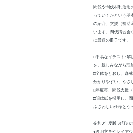
間伐や間伐材利活用
っていくかという基
の紹介、支援（補助
います。間伐講習会
に最適の冊子です。
□平易なイラスト･解
を、親しみながら理
□全体をとおし、森
分かりやすい、やさ
□年度毎、間伐支援
□間伐紙を採用し、
ふさわしい仕様とな
令和3年度版 改訂の
●説明文章やレイア