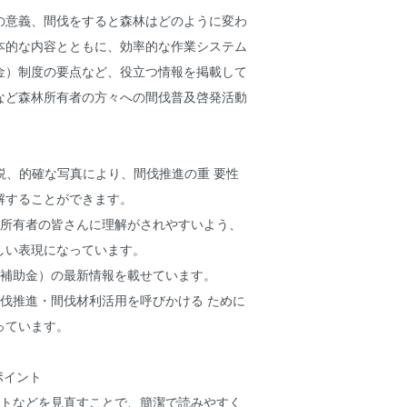
の意義、間伐をすると森林はどのように変わ
本的な内容とともに、効率的な作業システム
金）制度の要点など、役立つ情報を掲載して
など森林所有者の方々への間伐普及啓発活動
説、的確な写真により、間伐推進の重 要性
解することができます。
林所有者の皆さんに理解がされやすいよう、
しい表現になっています。
（補助金）の最新情報を載せています。
間伐推進・間伐材利活用を呼びかける ために
っています。
ポイント
ウトなどを見直すことで、簡潔で読みやすく