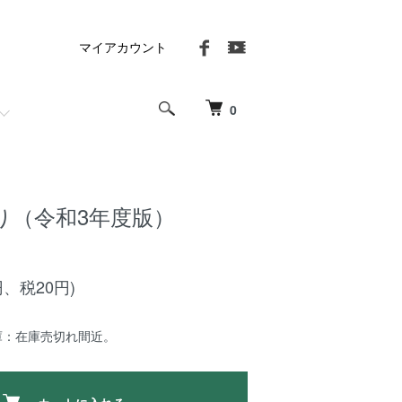
マイアカウント
0
り（令和3年度版）
円、税20円)
庫：在庫売切れ間近。