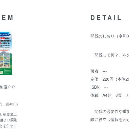
TEM
DETAIL
間伐のしおり（令和
「間伐って何？」を
著者 ---
定価 220円（本体2
制度ＰＲ
ISBN ---
体裁 A4判 8頁 
0円、税40円)
間伐の必要性や重要
と制度改正
際に役立つ情報をわ
年度より罰則
とを併せて