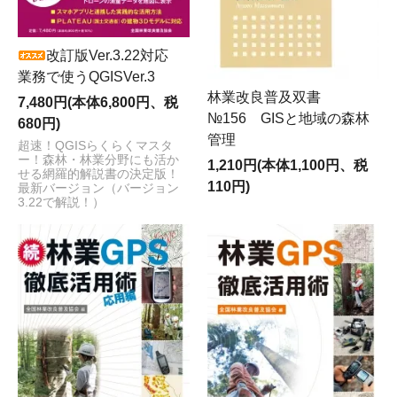
改訂版Ver.3.22対応
業務で使うQGISVer.3
林業改良普及双書
7,480円(本体6,800円、税
№156 GISと地域の森林
680円)
管理
超速！QGISらくらくマスタ
ー！森林・林業分野にも活か
1,210円(本体1,100円、税
せる網羅的解説書の決定版！
110円)
最新バージョン（バージョン
3.22で解説！）