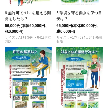
6.無許可で１haを超える開
5.環境を守る働きを保つ目
発をしたら？
安は？
66,000円(本体60,000円、
66,000円(本体60,000円、
税6,000円)
税6,000円)
サイズ：A1判 (594ｘ841)※推
サイズ：A1判 (594ｘ841)※推
奨版
奨版