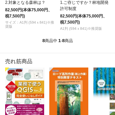
2.対象となる森林は？
1.ご存じですか？林地開発
許可制度
82,500円(本体75,000円、
税7,500円)
82,500円(本体75,000円、
税7,500円)
サイズ：A1判 (594ｘ841)※推
奨版
A1判 (594ｘ841)※推奨版
8
1
8
商品中
-
商品
売れ筋商品