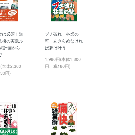
けは必須！道
ブチ破れ 林業の
技術の実践ル
壁 あきらめなけれ
路網計画から
ば夢は叶う
で
1,980円(本体1,800
円(本体2,300
円、税180円)
30円)