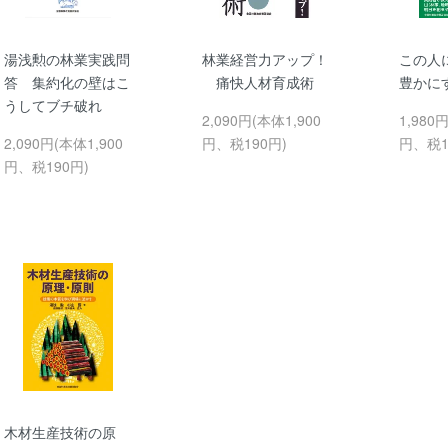
湯浅勲の林業実践問
林業経営力アップ！
この人
答 集約化の壁はこ
痛快人材育成術
豊かに
うしてブチ破れ
2,090円(本体1,900
1,980
2,090円(本体1,900
円、税190円)
円、税1
円、税190円)
木材生産技術の原