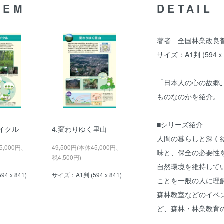
TEM
DETAIL
著者 全国林業改良
サイズ：A1判 (594ｘ
「日本人の心の故郷｣
ものなのかを紹介。
■シリーズ紹介
サイクル
4.変わりゆく里山
人間の暮らしと深く結
5,000円、
49,500円(本体45,000円、
味と、保全の必要性
税4,500円)
自然環境を維持して
94ｘ841)
サイズ：A1判 (594ｘ841)
ことを一般の人に理
森林教室などのイベ
ど、森林・林業教育