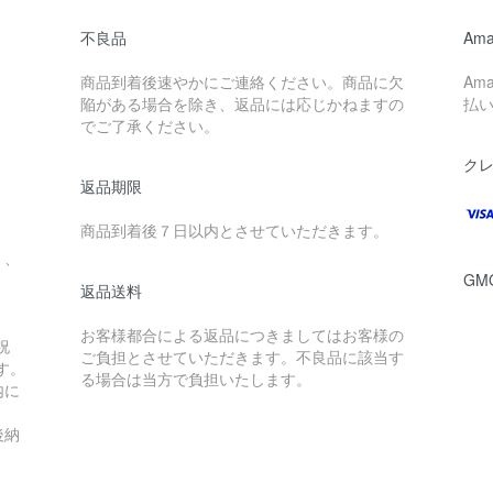
不良品
Ama
商品到着後速やかにご連絡ください。商品に欠
Am
陥がある場合を除き、返品には応じかねますの
払
でご了承ください。
ク
返品期限
。
商品到着後７日以内とさせていただきます。
」、
G
返品送料
お客様都合による返品につきましてはお客様の
祝
ご負担とさせていただきます。不良品に該当す
す。
る場合は当方で負担いたします。
内に
後納