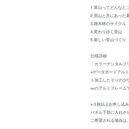
1.里山ってどんなと
2.里山と共にあった
3.雑木林のサイクル
4.変わりゆく里山
5.新しい里山づくり
仕様詳細
・カラーデジタルプ
※ゲータボードアル
ト加工したそりの少
㎜のアルミフレーム
※３枚以上お申し込
パネル下部に入れさ
ご希望される場合は