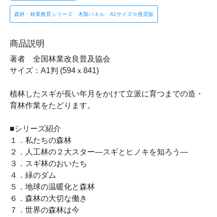
森林・林業教育シリーズ 木製パネル A1サイズ※推奨版
商品説明
著者 全国林業改良普及協会
サイズ：A1判 (594ｘ841)
植林したスギが長い年月をかけて立派に育つまでの造・
育林作業をたどります。
■シリーズ紹介
１．私たちの森林
２．人工林の２大スター―スギとヒノキを知ろう―
３．スギ林のおいたち
４．緑のダム
５．地球の温暖化と森林
６．森林の大切な働き
７．世界の森林は今