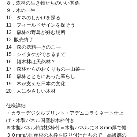
８．森林の生き物たちのいい関係
９．木の一生
10．タネのしかけを探る
11．フィールドサインを探そう
12．森林の野鳥が好む場所
13. 販売終了
14．森の妖精―きのこ―
15．シイタケができるまで
16．雑木林は天然林？
17．森林からのおくりもの―山菜―
18．森林とともにあった暮らし
19．木が支えた日本の文化
20．人にやさしい木材
仕様詳細
・カラーデジタルプリント・アデムコラミネート仕上
げ・木製パネル国産杉木枠付き
※木製パネル特製杉枠付＝木製パネルに３８mm厚で幅
３０mmの国産杉の木枠を取り付けたもので、高級感の