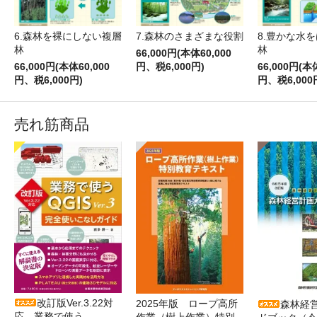
6.森林を裸にしない複層
7.森林のさまざまな役割
8.豊かな水
林
林
66,000円(本体60,000
66,000円(本体60,000
円、税6,000円)
66,000円(本
円、税6,000円)
円、税6,000
売れ筋商品
改訂版Ver.3.22対
2025年版 ロープ高所
森林経
応 業務で使う