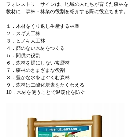
フォレストリーサインは、地域の人たちが育てた森林を
教材に、森林・林業の役割を紹介する際に役立ちます。
１．木材をくり返し生産する林業
２．スギ人工林
３．ヒノキ人工林
４．節のない木材をつくる
５．間伐の役割
６．森林を裸にしない複層林
７．森林のさまざまな役割
８．豊かな水をはぐくむ森林
９．森林は二酸化炭素をたくわえる
10．木材を使うことで温暖化を防ぐ