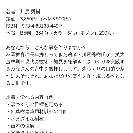
著者 川尻 秀樹
定価 3,850円 （本体3,500円）
ISBN 978-4-88138-449-7
体裁 B5判 264頁（カラー64頁+モノクロ200頁）
あなたなら、どんな森を作りますか？
林業教育に長年携わってきた著者・川尻秀樹氏が、拡大
造林期～現代の技術・知見を紐解き、森づくりを実践す
るみなさんの背中を後押しします。森づくりの目的や条
件は人それぞれ。あなただけの答えを探す道しるべとな
る１冊です。
本書で学べる内容（例）
・森づくりの目標を定める
・針葉樹建築用材以外の目的
・さまざまな樹種
・苗木の理解
・適地適木の見極め方