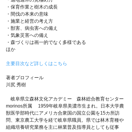
・保育作業と樹木の成長
・間伐の本来の意味
・施業と経営の考え方
・獣害、病虫害への備え
・気象災害への備え
・森づくりは画一的でなく多様である
ほか
主要目次など詳しくはこちら
著者プロフィール
川尻 秀樹
岐阜県立森林文化アカデミー 森林総合教育センター
morinos所属 1959年岐阜県美濃市生まれ。日本大学農
獣医学部時代にアメリカ合衆国の国立公園を15カ所訪
問、東京農工大学を経て岐阜県職員。県では林木育種や
組織培養研究業務を主に林業普及指導員としても従事