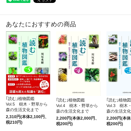
あなたにおすすめの商品
｢読む｣植物図鑑
｢読む｣植物図鑑
｢読む｣植物
Vol.5 樹木・野草から
Vol.4 樹木・野草から
Vol.3 樹
森の生活文化まで
森の生活文化まで
森の生活文
2,310円(本体2,100円、
2,200円(本体2,000円、
2,200円(本体
税210円)
税200円)
税200円)