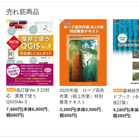
売れ筋商品
改訂版Ver.3.22対
2025年版 ロープ高所
森林経
応 業務で使う
作業（樹上作業）特別
ドブック（令
QGISVer.3
教育テキスト
改訂版）
7,480円(本体6,800円、
3,300円(本体3,000円、
4,180円(本体
税680円)
税300円)
税380円)