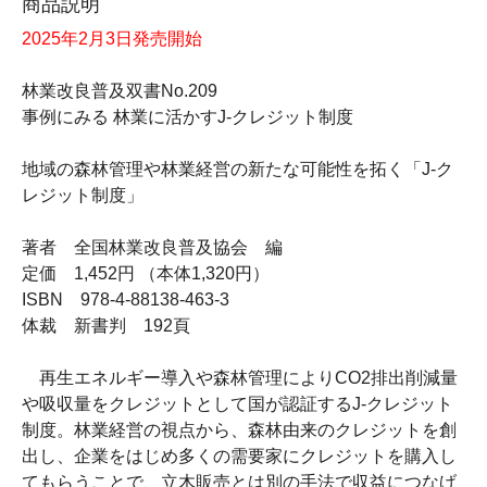
商品説明
2025年2月3日発売開始
林業改良普及双書No.209
事例にみる 林業に活かすJ-クレジット制度
地域の森林管理や林業経営の新たな可能性を拓く「J-ク
レジット制度」
著者 全国林業改良普及協会 編
定価 1,452円 （本体1,320円）
ISBN 978-4-88138-463-3
体裁 新書判 192頁
再生エネルギー導入や森林管理によりCO2排出削減量
や吸収量をクレジットとして国が認証するJ-クレジット
制度。林業経営の視点から、森林由来のクレジットを創
出し、企業をはじめ多くの需要家にクレジットを購入し
てもらうことで、立木販売とは別の手法で収益につなげ