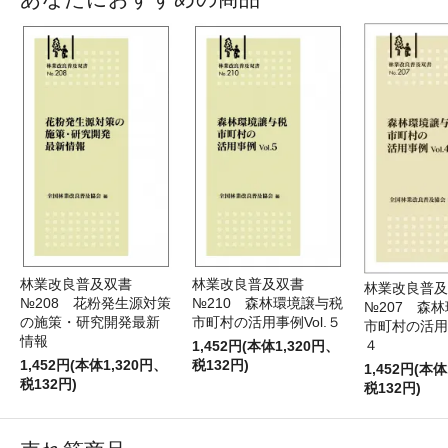
林業改良普及双書
林業改良普及双書
林業改良普
№208 花粉発生源対策
№210 森林環境譲与税
№207 森
の施策・研究開発最新
市町村の活用事例Vol.５
市町村の活用事
情報
４
1,452円(本体1,320円、
1,452円(本体1,320円、
税132円)
1,452円(本体
税132円)
税132円)