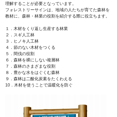
理解することが必要となっています。
フォレストリーサインは、地域の人たちが育てた森林を
教材に、森林・林業の役割を紹介する際に役立ちます。
１．木材をくり返し生産する林業
２．スギ人工林
３．ヒノキ人工林
４．節のない木材をつくる
５．間伐の役割
６．森林を裸にしない複層林
７．森林のさまざまな役割
８．豊かな水をはぐくむ森林
９．森林は二酸化炭素をたくわえる
10．木材を使うことで温暖化を防ぐ