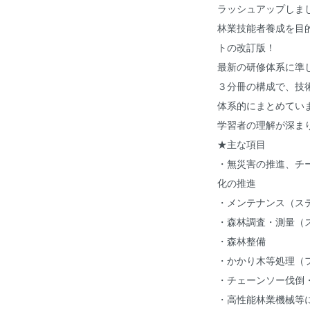
ラッシュアップしま
林業技能者養成を目
トの改訂版！
最新の研修体系に準
３分冊の構成で、技
体系的にまとめてい
学習者の理解が深
★主な項目
・無災害の推進、チ
化の推進
・メンテナンス（ス
・森林調査・測量（
・森林整備
・かかり木等処理（
・チェーンソー伐倒
・高性能林業機械等